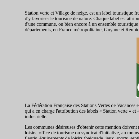
Station verte et Village de neige, est un label touristique f
d'y favoriser le tourisme de nature. Chaque label est attri
d'une commune, ou bien encore à un ensemble touristique r
départements, en France métropolitaine, Guyane et Réuni
La Fédération Française des Stations Vertes de Vacances et 
qui a en charge l'attribution des labels « Station verte » et
industrielle.
Les communes désireuses d'obtenir cette mention doivent r
loisirs, office de tourisme ou syndicat d'initiative, au moi
fleuris, équipements de loisirs (baignade, jeux, sports, sen