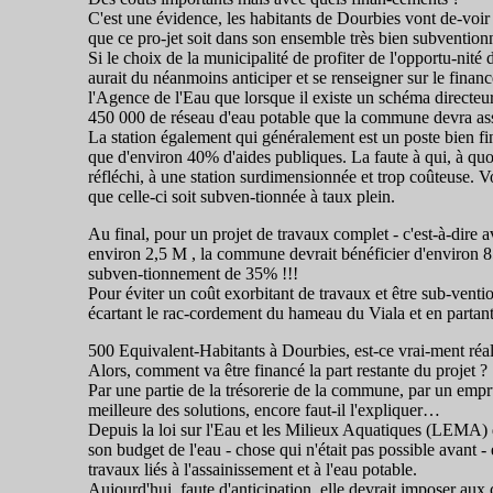
C'est une évidence, les habitants de Dourbies vont de-voir 
que ce pro-jet soit dans son ensemble très bien subventio
Si le choix de la municipalité de profiter de l'opportu-nité d
aurait du néanmoins anticiper et se renseigner sur le fina
l'Agence de l'Eau que lorsque il existe un schéma directeu
450 000 de réseau d'eau potable que la commune devra as
La station également qui généralement est un poste bien fi
que d'environ 40% d'aides publiques. La faute à qui, à quoi
réfléchi, à une station surdimensionnée et trop coûteuse. Vo
que celle-ci soit subven-tionnée à taux plein.
Au final, pour un projet de travaux complet - c'est-à-dire 
environ 2,5 M , la commune devrait bénéficier d'environ 85
subven-tionnement de 35% !!!
Pour éviter un coût exorbitant de travaux et être sub-vention
écartant le rac-cordement du hameau du Viala et en partant 
500 Equivalent-Habitants à Dourbies, est-ce vrai-ment réal
Alors, comment va être financé la part restante du projet ?
Par une partie de la trésorerie de la commune, par un emprun
meilleure des solutions, encore faut-il l'expliquer…
Depuis la loi sur l'Eau et les Milieux Aquatiques (LEMA) d
son budget de l'eau - chose qui n'était pas possible avant -
travaux liés à l'assainissement et à l'eau potable.
Aujourd'hui, faute d'anticipation, elle devrait imposer au