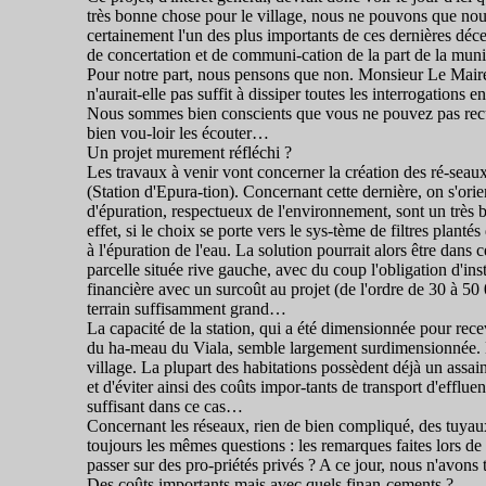
très bonne chose pour le village, nous ne pouvons que nous 
certainement l'un des plus importants de ces dernières déc
de concertation et de communi-cation de la part de la munic
Pour notre part, nous pensons que non. Monsieur Le Maire, 
n'aurait-elle pas suffit à dissiper toutes les interrogations
Nous sommes bien conscients que vous ne pouvez pas recu
bien vou-loir les écouter…
Un projet murement réfléchi ?
Les travaux à venir vont concerner la création des ré-seau
(Station d'Epura-tion). Concernant cette dernière, on s'ori
d'épuration, respectueux de l'environnement, sont un très bon
effet, si le choix se porte vers le sys-tème de filtres planté
à l'épuration de l'eau. La solution pourrait alors être dans ce
parcelle située rive gauche, avec du coup l'obligation d'ins
financière avec un surcoût au projet (de l'ordre de 30 à 50 0
terrain suffisamment grand…
La capacité de la station, qui a été dimensionnée pour recev
du ha-meau du Viala, semble largement surdimensionnée. E
village. La plupart des habitations possèdent déjà un assai
et d'éviter ainsi des coûts impor-tants de transport d'effluent
suffisant dans ce cas…
Concernant les réseaux, rien de bien compliqué, des tuyaux q
toujours les mêmes questions : les remarques faites lors de 
passer sur des pro-priétés privés ? A ce jour, nous n'avon
Des coûts importants mais avec quels finan-cements ?