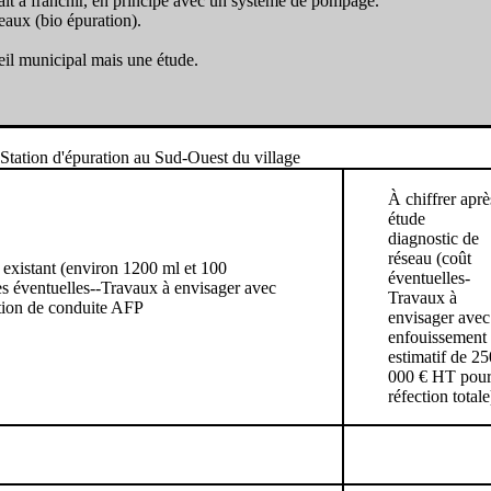
ait à franchir, en principe avec un système de pompage.
eaux (bio épuration).
eil municipal mais une étude.
 Station d'épuration au Sud-Ouest du village
À chiffrer aprè
étude
diagnostic de
réseau (coût
e existant (environ 1200 ml et 100
éventuelles-
es éventuelles--Travaux à envisager avec
Travaux à
ction de conduite AFP
envisager avec
enfouissement
estimatif de 25
000 € HT pour
réfection totale