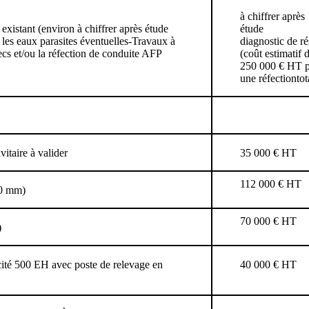
à chiffrer après
 existant (environ à chiffrer après étude
étude
les eaux parasites éventuelles-Travaux à
diagnostic de r
ecs et/ou la réfection de conduite AFP
(coût estimatif 
250 000 € HT 
une réfectiontot
itaire à valider
35 000 € HT
112 000 € HT
90 mm)
70 000 € HT
)
cité 500 EH avec poste de relevage en
40 000 € HT