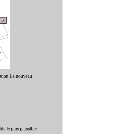
uration.Le nouveau
le le plus plausible