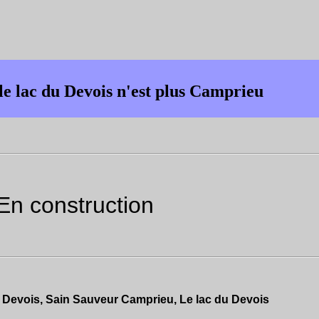
e lac du Devois n'est plus Camprieu
En construction
Devois, Sain Sauveur Camprieu, Le lac du Devois