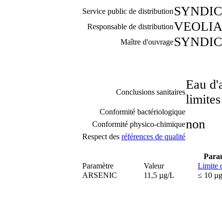
SYNDIC
Service public de distribution
VEOLIA
Responsable de distribution
SYNDIC
Maître d'ouvrage
Eau d'
Conclusions sanitaires
limites
Conformité bactériologique
non
Conformité physico-chimique
Respect des
références de qualité
Param
Paramètre
Valeur
Limite 
ARSENIC
11,5 µg/L
≤ 10 µ