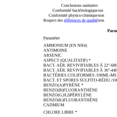
Conclusions sanitaires
Conformité bactériologique
oui
Conformité physico-chimique
non
Respect des
références de qualité
non
Param
Paramètre
AMMONIUM (EN NH4)
ANTIMOINE
ARSENIC
ASPECT (QUALITATIF) *
BACT. AÉR. REVIVIFIABLES À 22°-68
BACT. AÉR. REVIVIFIABLES À 36°-44
BACTÉRIES COLIFORMES /100ML-MS
BACT. ET SPORES SULFITO-RÉDU./1
BENZO(A)PYRÈNE *
BENZO(B)FLUORANTHÈNE
BENZO(G,H,I)PÉRYLÈNE
BENZO(K)FLUORANTHÈNE
CADMIUM
CHLORE LIBRE *