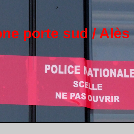
z
ne porte sud / Alès