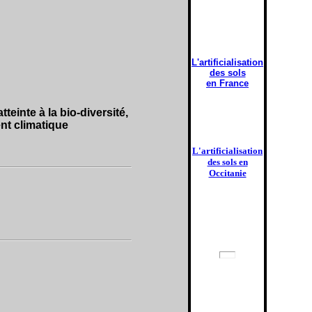
L'artificialisation
des sols
en France
einte à la bio-diversité,
nt climatique
L'artificialisation
des sols en
Occitanie