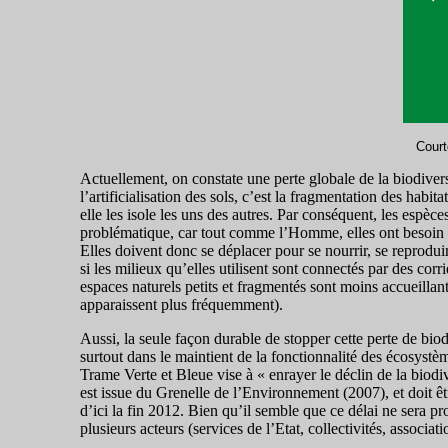
Court
Actuellement, on constate une perte globale de la biodivers
l’artificialisation des sols, c’est la fragmentation des habi
elle les isole les uns des autres. Par conséquent, les espèc
problématique, car tout comme l’Homme, elles ont besoin d’
Elles doivent donc se déplacer pour se nourrir, se reprodui
si les milieux qu’elles utilisent sont connectés par des corr
espaces naturels petits et fragmentés sont moins accueillan
apparaissent plus fréquemment).
Aussi, la seule façon durable de stopper cette perte de biod
surtout dans le maintient de la fonctionnalité des écosyst
Trame Verte et Bleue vise à « enrayer le déclin de la biodiv
est issue du Grenelle de l’Environnement (2007), et doit 
d’ici la fin 2012. Bien qu’il semble que ce délai ne sera p
plusieurs acteurs (services de l’Etat, collectivités, assoc