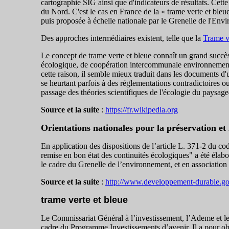
cartographie SIG ainsi que d'indicateurs de résultats. Cett
du Nord. C'est le cas en France de la « trame verte et bleu
puis proposée à échelle nationale par le Grenelle de l'Envir
Des approches intermédiaires existent, telle que la
Trame ve
Le concept de trame verte et bleue connaît un grand succès
écologique, de coopération intercommunale environnementale
cette raison, il semble mieux traduit dans les documents d'u
se heurtant parfois à des réglementations contradictoires ou
passage des théories scientifiques de l'écologie du paysage4
Source et la suite
:
https://fr.wikipedia.org
Orientations nationales pour la préservation et 
En application des dispositions de l’article L. 371-2 du co
remise en bon état des continuités écologiques" a été élab
le cadre du Grenelle de l’environnement, et en association 
Source et la suite
:
http://www.developpement-durable.go
trame verte et bleue
Le Commissariat Général à l’investissement, l’Ademe et le 
cadre du Programme Investissements d’avenir. Il a pour ob