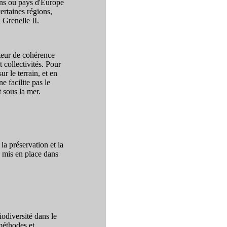
ions ou pays d'Europe
ertaines régions,
 Grenelle II.
cteur de cohérence
 collectivités. Pour
r le terrain, et en
e facilite pas le
t sous la mer.
la préservation et la
» mis en place dans
odiversité dans le
méthodes et