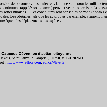
ossède deux composantes majeures : la trame verte pour les milieux terre
s continuums (appelés sous-trames) peuvent venir les préciser : la sous-t
 des zones humides… Ces continuums sont constitués de zones nodales et
dales. Des obstacles, tels que les autoroutes par exemple, viennent inter
conséquent les déplacements des espèces.
n Causses-Cévennes d'action citoyenne
evois, Saint Sauveur Camprieu, 30750, tel 0467826111.
net :
http://www.adhca.com
,
adhca@live.fr