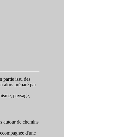
 partie issu des
n alors préparé par
anisme, paysage,
és autour de chemins
t accompagnée d'une