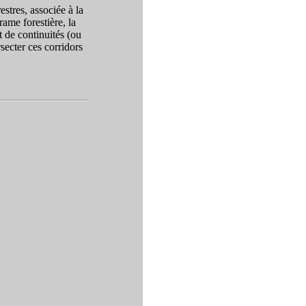
stres, associée à la
rame forestière, la
 de continuités (ou
secter ces corridors