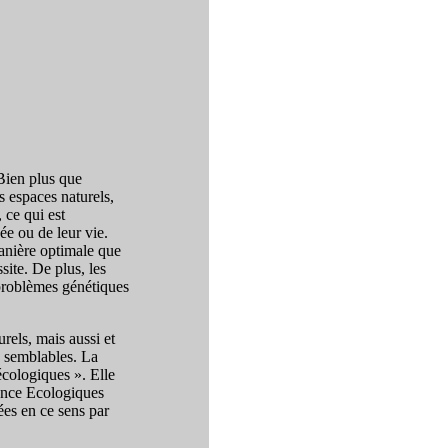
 Bien plus que
s espaces naturels,
 ce qui est
ée ou de leur vie.
manière optimale que
site. De plus, les
s problèmes génétiques
rels, mais aussi et
s semblables. La
 écologiques ». Elle
rence Ecologiques
ées en ce sens par