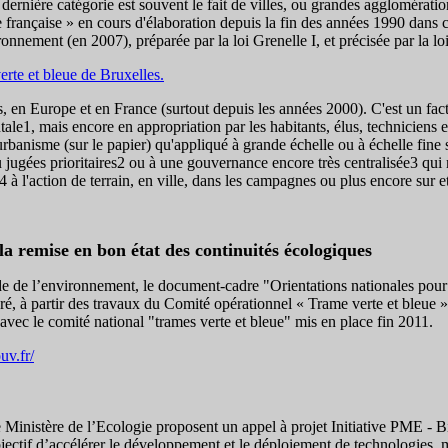
e dernière catégorie est souvent le fait de villes, ou grandes agglomérat
e française » en cours d'élaboration depuis la fin des années 1990 dans c
onnement (en 2007), préparée par la loi Grenelle I, et précisée par la loi
rte et bleue de Bruxelles.
, en Europe et en France (surtout depuis les années 2000). C'est un fa
1, mais encore en appropriation par les habitants, élus, techniciens et
rbanisme (sur le papier) qu'appliqué à grande échelle ou à échelle fine su
 jugées prioritaires2 ou à une gouvernance encore très centralisée3 qui n
 à l'action de terrain, en ville, dans les campagnes ou plus encore sur e
la remise en bon état des continuités écologiques
de de l’environnement, le document-cadre "Orientations nationales pour 
oré, à partir des travaux du Comité opérationnel « Trame verte et bleue 
avec le comité national "trames verte et bleue" mis en place fin 2011.
uv.fr/
Ministère de l’Ecologie proposent un appel à projet Initiative PME - Bi
jectif d’accélérer le développement et le déploiement de technologies, 