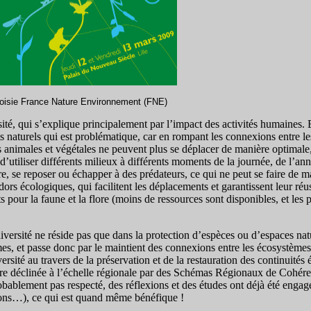
oisie France Nature Environnement (FNE)
ité, qui s’explique principalement par l’impact des activités humaines.
tats naturels qui est problématique, car en rompant les connexions entre le
es animales et végétales ne peuvent plus se déplacer de manière optimale,
utiliser différents milieux à différents moments de la journée, de l’ann
re, se reposer ou échapper à des prédateurs, ce qui ne peut se faire de 
idors écologiques, qui facilitent les déplacements et garantissent leur réus
ts pour la faune et la flore (moins de ressources sont disponibles, et le
iversité ne réside pas que dans la protection d’espèces ou d’espaces natu
èmes, et passe donc par le maintient des connexions entre les écosystème
ersité au travers de la préservation et de la restauration des continuités
être déclinée à l’échelle régionale par des Schémas Régionaux de Cohé
robablement pas respecté, des réflexions et des études ont déjà été engag
iations…), ce qui est quand même bénéfique !