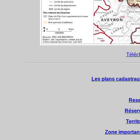
Téléch
Les plans cadastrau
Rese
Réserv
Terri
Zone important