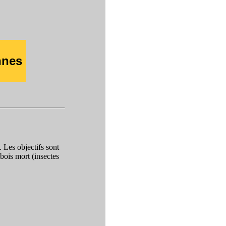
nnes
. Les objectifs sont
bois mort (insectes