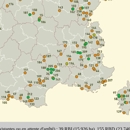
xistantes ou en attente d'arrêté) : 39 RBI (15.926 ha), 155 RBD (23.74