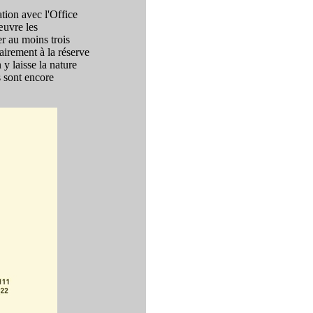
ation avec l'Office
œuvre les
r au moins trois
airement à la réserve
y laisse la nature
s sont encore