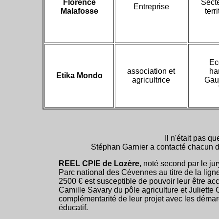
Florence
S
ect
Entreprise
Malafosse
terr
Ec
association et
ha
Etika Mondo
agricultrice
Gau
I
l n'était pas q
Stéphan Garnier a contacté chacun d'e
REEL CPIE de Lozère
, noté second par le j
Parc national des Cévennes au titre de la ligne
2500 € est susceptible de pouvoir leur être a
Camille Savary du pôle agriculture et Juliette O
complémentarité de leur projet avec les démar
éducatif.