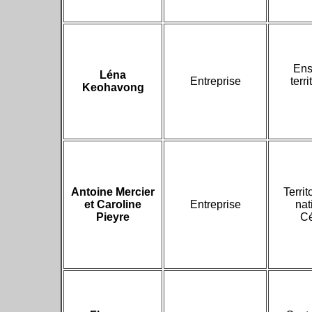
E
n
Léna
Entreprise
terr
Keohavong
Antoine Mercier
T
erri
et Caroline
Entreprise
nat
Pieyre
C