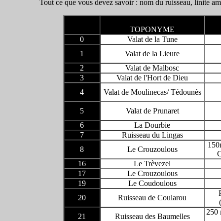
Tout ce que vous devez savoir : nom du ruisseau, linite a
TOPONYME
0
Valat de la Tune
1
Valat de la Lieure
2
Valat de Malbosc
3
Valat de l'Hort de Dieu
4
Valat de Moulinecas/ Tédounès
5
Valat de Prunaret
6
La Dourbie
7
Ruisseau du Lingas
150
8
Le Crouzoulous
C
16
Le Trèvezel
17
Le Crouzoulous
19
Le Coudoulous
20
Ruisseau de Coularou
250 
21
Ruisseau des Baumelles